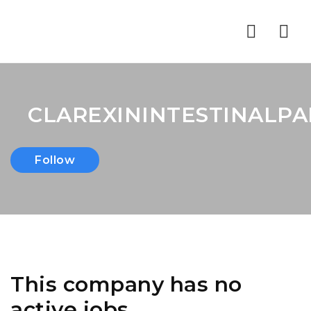
Nav
CLAREXININTESTINALPA
Follow
This company has no
active jobs