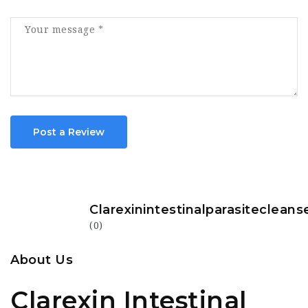
Post a Review
Clarexinintestinalparasitecleans
(0)
About Us
Clarexin Intestinal