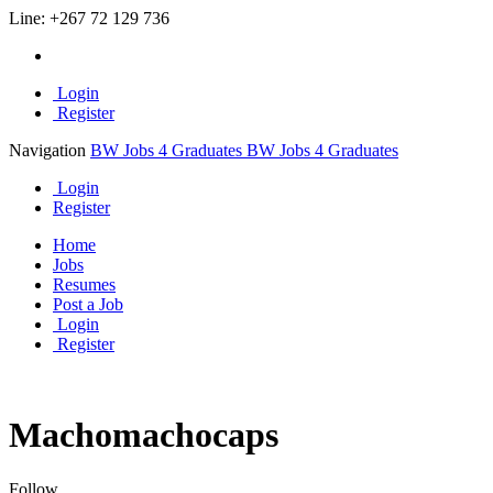
Line:
+267 72 129 736
Login
Register
Navigation
BW Jobs 4 Graduates
BW Jobs 4 Graduates
Login
Register
Home
Jobs
Resumes
Post a Job
Login
Register
Machomachocaps
Follow