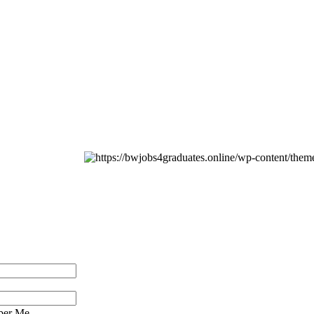
er Me