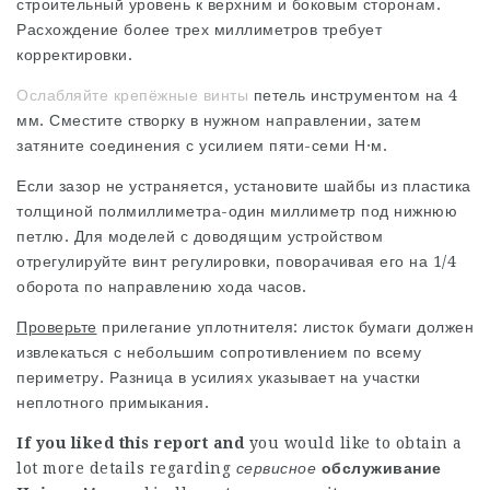
строительный уровень к верхним и боковым сторонам.
Расхождение более трех миллиметров требует
корректировки.
Ослабляйте крепёжные винты
петель инструментом на 4
мм. Сместите створку в нужном направлении, затем
затяните соединения с усилием пяти-семи Н·м.
Если зазор не устраняется, установите шайбы из пластика
толщиной полмиллиметра-один миллиметр под нижнюю
петлю. Для моделей с доводящим устройством
отрегулируйте винт регулировки, поворачивая его на 1/4
оборота по направлению хода часов.
Проверьте
прилегание уплотнителя: листок бумаги должен
извлекаться с небольшим сопротивлением по всему
периметру. Разница в усилиях указывает на участки
неплотного примыкания.
If you liked this report and
you would like to obtain a
lot more details regarding
сервисное
обслуживание